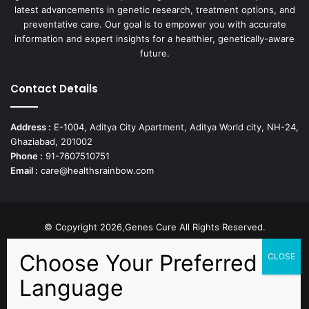
latest advancements in genetic research, treatment options, and
preventative care. Our goal is to empower you with accurate
information and expert insights for a healthier, genetically-aware
future.
Contact Details
Address :
E-1004, Aditya City Apartment, Aditya World city, NH-24,
Ghaziabad, 201002
Phone :
91-7607510751
Email :
care@healthsrainbow.com
© Copyright 2026,Genes Cure All Rights Reserved.
Proudly Developed by
Sparsh IT Solutions
Facebook
X
Pinterest
Flickr
YouTube
Behance
Instagr