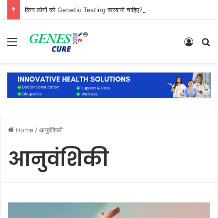
किन लोगों को Genetic Testing करवानी चाहिए? जानिए कौन है सबसे ज्यादा जरूरतमंद
Menu
Log In
S
Home
/
आनुवंशिकी
आनुवंशिकी