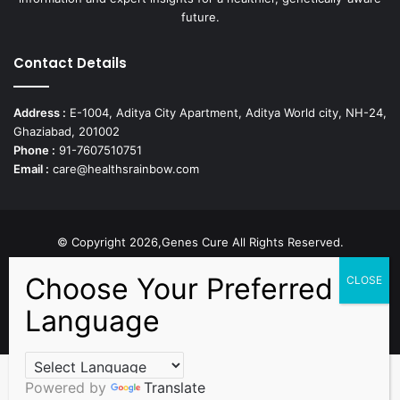
future.
Contact Details
Address :
E-1004, Aditya City Apartment, Aditya World city, NH-24,
Ghaziabad, 201002
Phone :
91-7607510751
Email :
care@healthsrainbow.com
© Copyright 2026,Genes Cure All Rights Reserved.
Proudly Developed by
Sparsh IT Solutions
Facebook
X
Pinterest
Flickr
YouTube
Behance
Instagr
Powered by
Translate