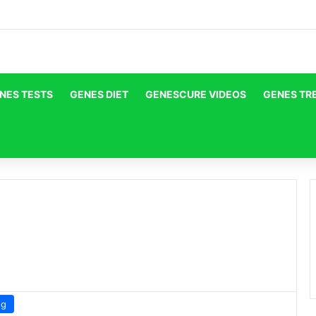
NES TESTS
GENES DIET
GENESCURE VIDEOS
GENES TR
og