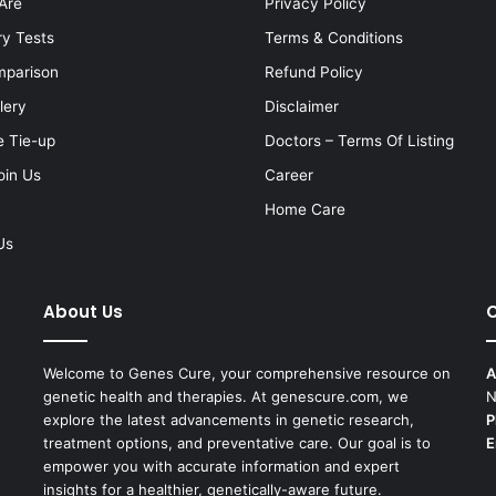
Are
Privacy Policy
ry Tests
Terms & Conditions
mparison
Refund Policy
lery
Disclaimer
e Tie-up
Doctors – Terms Of Listing
oin Us
Career
Home Care
Us
About Us
C
Welcome to Genes Cure, your comprehensive resource on
A
genetic health and therapies. At genescure.com, we
N
explore the latest advancements in genetic research,
P
treatment options, and preventative care. Our goal is to
E
empower you with accurate information and expert
insights for a healthier, genetically-aware future.