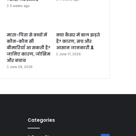
3 weeks ago
माता-पिता से बच्चों में
क्या कैंसर में बाल झड़ते
कौन-कौन सी
हैं? कारण, सच और
बीमारियाँ आ सकती हैं?
आसान जानकारी 🎗️
जानिए कारण, जोखिम
June 17, 2026
और बचाव
June 28, 2026
Categories