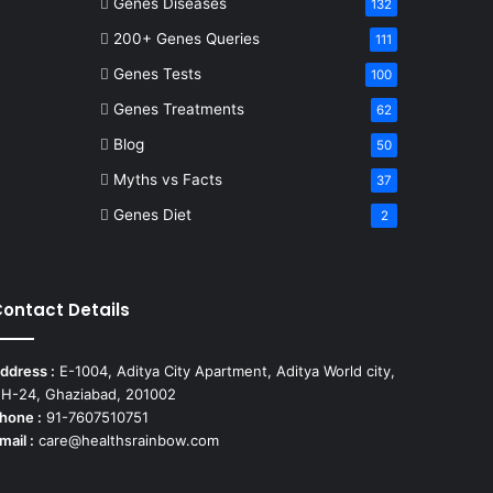
Genes Diseases
132
200+ Genes Queries
111
Genes Tests
100
Genes Treatments
62
Blog
50
Myths vs Facts
37
Genes Diet
2
ontact Details
ddress :
E-1004, Aditya City Apartment, Aditya World city,
H-24, Ghaziabad, 201002
hone :
91-7607510751
mail :
care@healthsrainbow.com