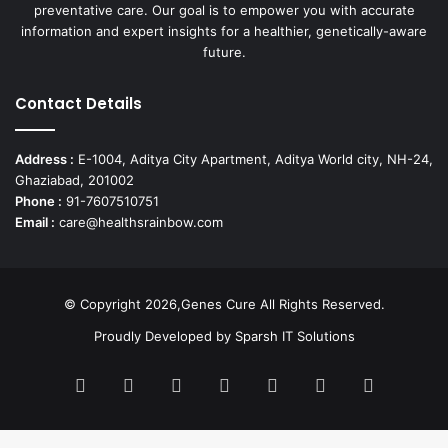
preventative care. Our goal is to empower you with accurate
information and expert insights for a healthier, genetically-aware
future.
Contact Details
Address :
E-1004, Aditya City Apartment, Aditya World city, NH-24,
Ghaziabad, 201002
Phone :
91-7607510751
Email :
care@healthsrainbow.com
© Copyright 2026,Genes Cure All Rights Reserved.
Proudly Developed by
Sparsh IT Solutions
Facebook
X
Pinterest
Flickr
YouTube
Behance
Instagr