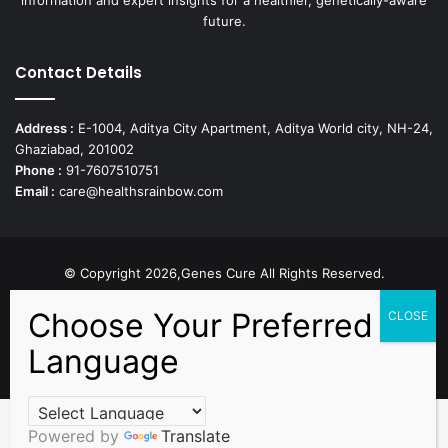
future.
Contact Details
Address :
E-1004, Aditya City Apartment, Aditya World city, NH-24,
Ghaziabad, 201002
Phone :
91-7607510751
Email :
care@healthsrainbow.com
© Copyright 2026,Genes Cure All Rights Reserved.
Proudly Developed by
Sparsh IT Solutions
Facebook
X
Pinterest
Flickr
YouTube
Behance
Instagr
Powered by
Translate