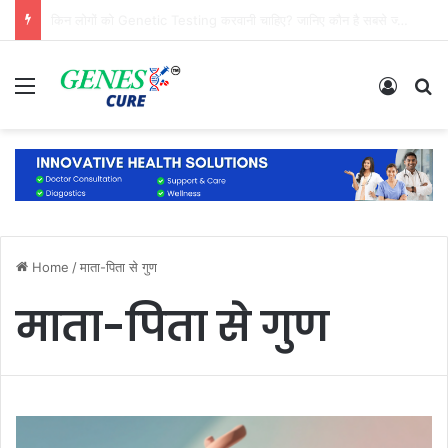
क्या जुड़वा बच्चों का DNA, फिंगरप्रिंट और चेहरा एक जैसा होता है?
Menu
Log In
S
Home
/
माता-पिता से गुण
माता-पिता से गुण