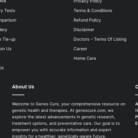
Are
Privacy Policy
ry Tests
Terms & Conditions
mparison
Refund Policy
lery
Disclaimer
e Tie-up
Doctors – Terms Of Listing
oin Us
Career
Home Care
Us
About Us
C
Welcome to Genes Cure, your comprehensive resource on
A
genetic health and therapies. At genescure.com, we
N
explore the latest advancements in genetic research,
P
treatment options, and preventative care. Our goal is to
E
empower you with accurate information and expert
insights for a healthier, genetically-aware future.