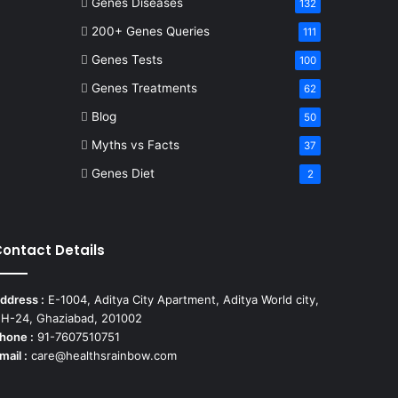
Genes Diseases
132
200+ Genes Queries
111
Genes Tests
100
Genes Treatments
62
Blog
50
Myths vs Facts
37
Genes Diet
2
ontact Details
ddress :
E-1004, Aditya City Apartment, Aditya World city,
H-24, Ghaziabad, 201002
hone :
91-7607510751
mail :
care@healthsrainbow.com