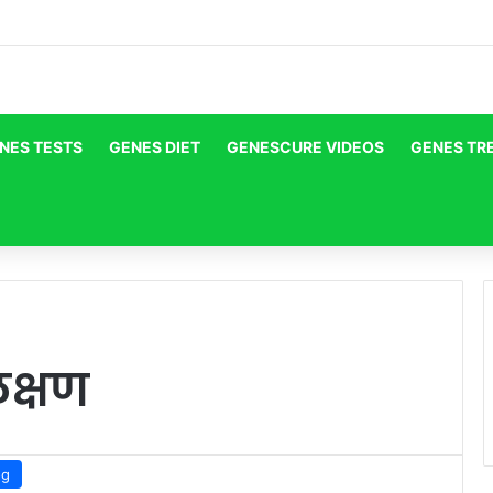
NES TESTS
GENES DIET
GENESCURE VIDEOS
GENES TR
लक्षण
og