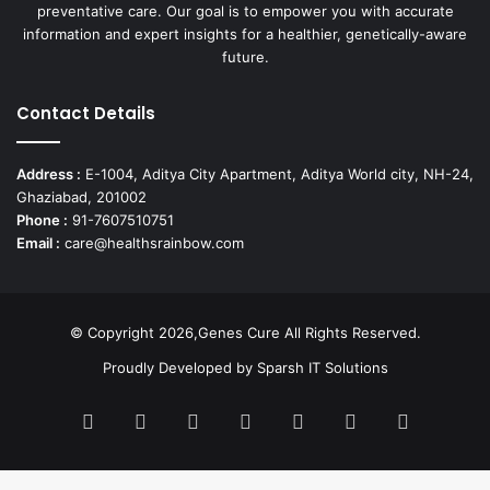
preventative care. Our goal is to empower you with accurate
information and expert insights for a healthier, genetically-aware
future.
Contact Details
Address :
E-1004, Aditya City Apartment, Aditya World city, NH-24,
Ghaziabad, 201002
Phone :
91-7607510751
Email :
care@healthsrainbow.com
© Copyright 2026,Genes Cure All Rights Reserved.
Proudly Developed by
Sparsh IT Solutions
Facebook
X
Pinterest
Flickr
YouTube
Behance
Instagr