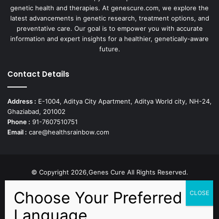
genetic health and therapies. At genescure.com, we explore the
latest advancements in genetic research, treatment options, and
preventative care. Our goal is to empower you with accurate
information and expert insights for a healthier, genetically-aware
future.
Contact Details
Address :
E-1004, Aditya City Apartment, Aditya World city, NH-24,
Ghaziabad, 201002
Phone :
91-7607510751
Email :
care@healthsrainbow.com
© Copyright 2026,Genes Cure All Rights Reserved.
Proudly Developed by
Sparsh IT Solutions
Facebook
X
Pinterest
Flickr
YouTube
Behance
Instagr