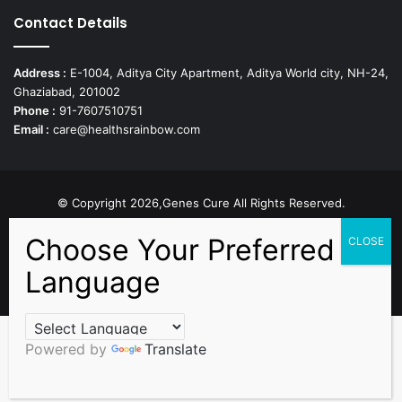
Contact Details
Address :
E-1004, Aditya City Apartment, Aditya World city, NH-24,
Ghaziabad, 201002
Phone :
91-7607510751
Email :
care@healthsrainbow.com
© Copyright 2026,Genes Cure All Rights Reserved.
Proudly Developed by
Sparsh IT Solutions
Facebook
X
Pinterest
Flickr
YouTube
Behance
Instagr
Powered by
Translate