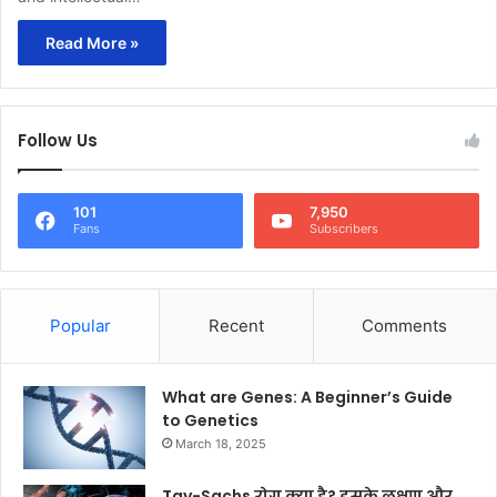
Read More »
Follow Us
101
7,950
Fans
Subscribers
Popular
Recent
Comments
What are Genes: A Beginner’s Guide
to Genetics
March 18, 2025
Tay-Sachs रोग क्या है? इसके लक्षण और