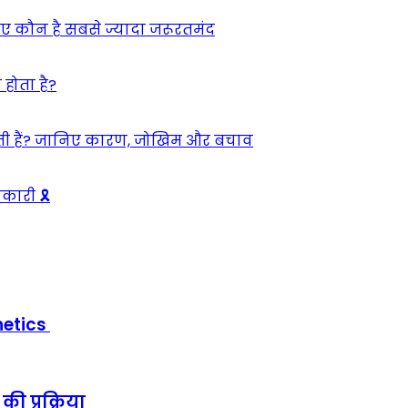
ए कौन है सबसे ज्यादा जरूरतमंद
 होता है?
कती हैं? जानिए कारण, जोखिम और बचाव
कारी 🎗️
netics
ी प्रक्रिया