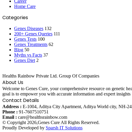
Career
Home Care
Categories
Genes Diseases
132
200+ Genes Queries
111
Genes Tests
100
Genes Treatments
62
Blog
50
Myths vs Facts
37
Genes Diet
2
Healths Rainbow Private Ltd. Group Of Companies
About Us
Welcome to Genes Cure, your comprehensive resource on genetic health
goal is to empower you with accurate information and expert insights f
Contact Details
Address :
E-1004, Aditya City Apartment, Aditya World city, NH-2
Phone :
91-7607510751
Email :
care@healthsrainbow.com
© Copyright 2026,Genes Cure All Rights Reserved.
Proudly Developed by
Sparsh IT Solutions