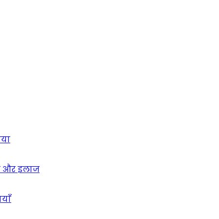
िया
षण और इलाज
याँ