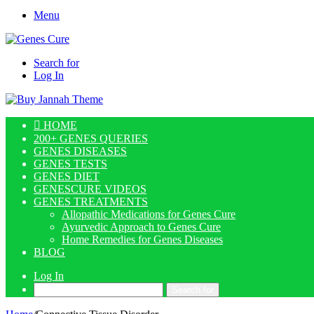
Menu
Search for
Log In
HOME
200+ GENES QUERIES
GENES DISEASES
GENES TESTS
GENES DIET
GENESCURE VIDEOS
GENES TREATMENTS
Allopathic Medications for Genes Cure
Ayurvedic Approach to Genes Cure
Home Remedies for Genes Diseases
BLOG
Log In
Search for