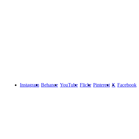
Instagram
Behance
YouTube
Flickr
Pinterest
X
Facebook