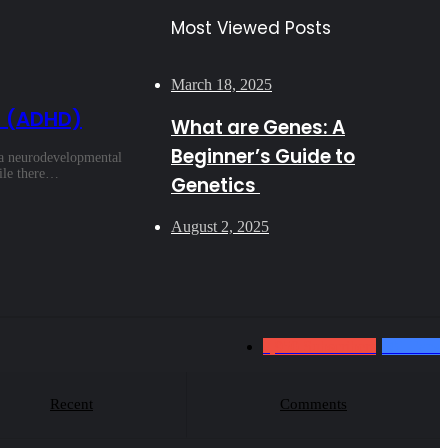
Most Viewed Posts
March 18, 2025
r (ADHD)
What are Genes: A
Beginner’s Guide to
a neurodevelopmental
hile there…
Genetics
August 2, 2025
7,950
Subscribers
101
Fans
Recent
Comments