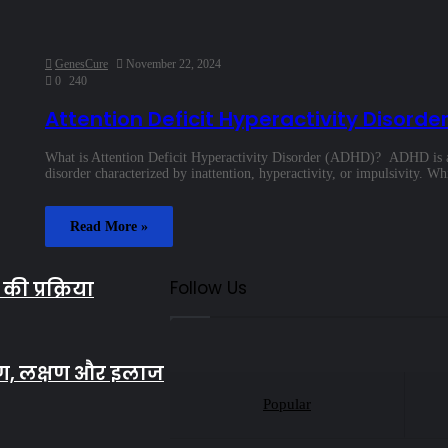
GenesCure
November 22, 2024
0
240
Attention Deficit Hyperactivity Disorde
What is Attention Deficit Hyperactivity Disorder (ADHD)? ADHD is 
disorder characterized by inattention, hyperactivity, or impulsivity. W
Read More »
ी प्रक्रिया
Follow Us
ण, लक्षण और इलाज
Popular