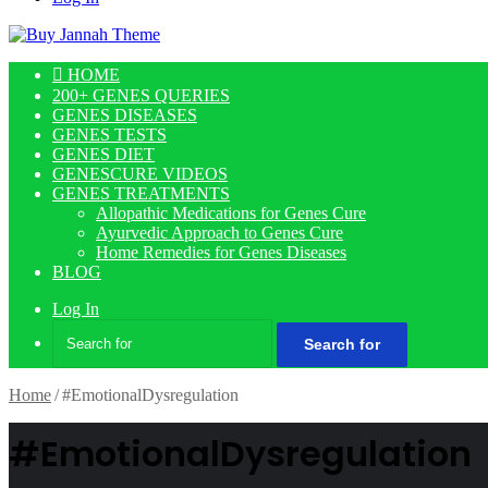
HOME
200+ GENES QUERIES
GENES DISEASES
GENES TESTS
GENES DIET
GENESCURE VIDEOS
GENES TREATMENTS
Allopathic Medications for Genes Cure
Ayurvedic Approach to Genes Cure
Home Remedies for Genes Diseases
BLOG
Log In
Search for
Home
/
#EmotionalDysregulation
#EmotionalDysregulation