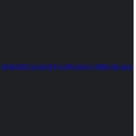
कौन सी बीमारियाँ आ सकती हैं? जानिए कारण, जोखिम और बचाव