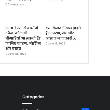
3 weeks ago
माता-पिता से बच्चों में
क्या कैंसर में बाल झड़ते
कौन-कौन सी
हैं? कारण, सच और
बीमारियाँ आ सकती हैं?
आसान जानकारी 🎗️
जानिए कारण, जोखिम
June 17, 2026
और बचाव
June 28, 2026
Categories