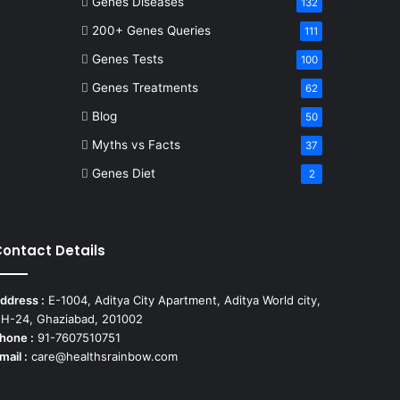
Genes Diseases
132
200+ Genes Queries
111
Genes Tests
100
Genes Treatments
62
Blog
50
Myths vs Facts
37
Genes Diet
2
ontact Details
ddress :
E-1004, Aditya City Apartment, Aditya World city,
H-24, Ghaziabad, 201002
hone :
91-7607510751
mail :
care@healthsrainbow.com