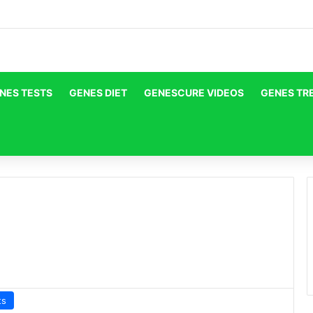
NES TESTS
GENES DIET
GENESCURE VIDEOS
GENES TR
ts