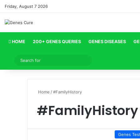
Friday, August 7 2026
HOME
200+ GENES QUERIES
GENES DISEASES
GE
Log In
Search
for
Home
/
#FamilyHistory
#FamilyHistory
Genes Tes