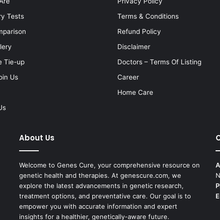
Are
Privacy Policy
ry Tests
Terms & Conditions
mparison
Refund Policy
lery
Disclaimer
e Tie-up
Doctors – Terms Of Listing
oin Us
Career
Home Care
Us
About Us
C
Welcome to Genes Cure, your comprehensive resource on
A
genetic health and therapies. At genescure.com, we
N
explore the latest advancements in genetic research,
P
treatment options, and preventative care. Our goal is to
E
empower you with accurate information and expert
insights for a healthier, genetically-aware future.