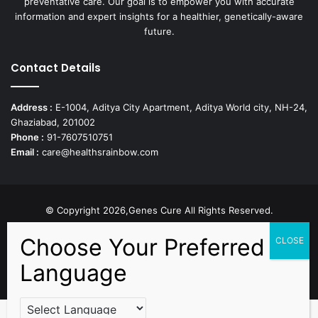
preventative care. Our goal is to empower you with accurate
information and expert insights for a healthier, genetically-aware
future.
Contact Details
Address :
E-1004, Aditya City Apartment, Aditya World city, NH-24,
Ghaziabad, 201002
Phone :
91-7607510751
Email :
care@healthsrainbow.com
© Copyright 2026,Genes Cure All Rights Reserved.
Proudly Developed by
Sparsh IT Solutions
Facebook
X
Pinterest
Flickr
YouTube
Behance
Instagr