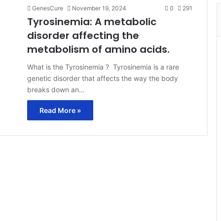
GenesCure
November 19, 2024
0
291
Tyrosinemia: A metabolic
disorder affecting the
metabolism of amino acids.
What is the Tyrosinemia ? Tyrosinemia is a rare
genetic disorder that affects the way the body
breaks down an…
Read More »