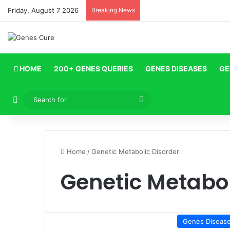
Friday, August 7 2026
Breaking News
HOME
200+ GENES QUERIES
GENES DISEASES
GE
Log In
Search
for
Home
/
Genetic Metabolic Disorder
Genetic Metabol
Genes Diseas