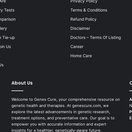
Are
Privacy Policy
ry Tests
Terms & Conditions
mparison
Refund Policy
lery
Disclaimer
e Tie-up
Doctors – Terms Of Listing
oin Us
Career
Home Care
Us
About Us
C
Welcome to Genes Cure, your comprehensive resource on
A
genetic health and therapies. At genescure.com, we
N
explore the latest advancements in genetic research,
P
treatment options, and preventative care. Our goal is to
E
empower you with accurate information and expert
insights for a healthier, genetically-aware future.