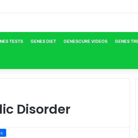
NES TESTS
GENES DIET
GENESCURE VIDEOS
GENES TR
ic Disorder
es