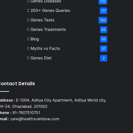
Genes Diseases
132
200+ Genes Queries
111
Genes Tests
100
Genes Treatments
62
Blog
50
Myths vs Facts
37
Genes Diet
2
ontact Details
ddress :
E-1004, Aditya City Apartment, Aditya World city,
H-24, Ghaziabad, 201002
hone :
91-7607510751
mail :
care@healthsrainbow.com