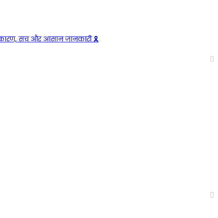
ैं? कारण, सच और आसान जानकारी 🎗️