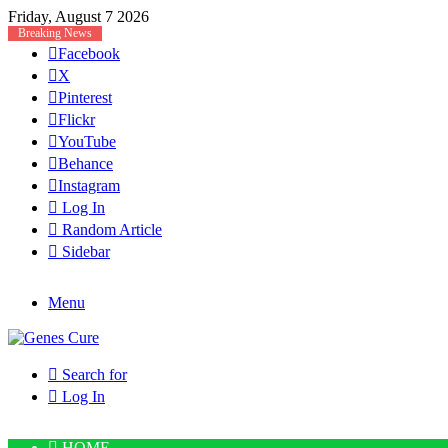
Friday, August 7 2026
Breaking News
Facebook
X
Pinterest
Flickr
YouTube
Behance
Instagram
Log In
Random Article
Sidebar
Menu
Search for
Log In
HOME