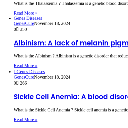
What is the Thalassemia ? Thalassemia is a genetic blood diso
Read More »
Genes Diseases
GenesCure
November 18, 2024
0
350
Albinism: A lack of melanin pigme
What is the Albinism ? Albinism is a genetic disorder that redu
Read More »
Genes Diseases
GenesCure
November 18, 2024
0
266
Sickle Cell Anemia: A blood dis
What is the Sickle Cell Anemia ? Sickle cell anemia is a genetic
Read More »