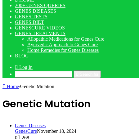
200+ GENES QUERIES
GENES DISEASES
GENES TESTS
GENES DIET
GENESCURE VIDEOS
GENES TREATMENTS
Allopathic Medications for Genes Cure
Ayurvedic Approach to Genes Cure
Home Remedies for Genes Diseases
BLOG
Log In
Search for
Home
/
Genetic Mutation
Genetic Mutation
Genes Diseases
GenesCure
November 18, 2024
0
268