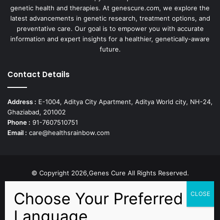
genetic health and therapies. At genescure.com, we explore the
latest advancements in genetic research, treatment options, and
preventative care. Our goal is to empower you with accurate
information and expert insights for a healthier, genetically-aware
future.
Contact Details
Address :
E-1004, Aditya City Apartment, Aditya World city, NH-24,
Ghaziabad, 201002
Phone :
91-7607510751
Email :
care@healthsrainbow.com
© Copyright 2026,Genes Cure All Rights Reserved.
Proudly Developed by
Sparsh IT Solutions
Facebook
X
Pinterest
Flickr
YouTube
Behance
Instagr