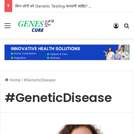
किन लोगों को Genetic Testing करवानी चाहिए? जानिए कौन है सबसे ज्यादा जरूरतमंद
Menu
Log In
S
Home
/
#GeneticDisease
#GeneticDisease