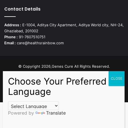
Contact Details
Address :
E-1004, Aditya City Apartment, Aditya World city, NH-24,
Ghaziabad, 201002
Phone :
91-7607510751
Email :
care@healthsrainbow.com
© Copyright 2026,Genes Cure All Rights Reserved.
Proudly Developed by
Sparsh IT Solutions
Facebook
X
Pinterest
Flickr
YouTube
Behance
Instagr
Powered by
Translate