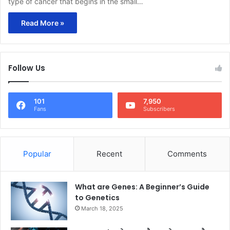
type of cancer that begins in the small…
Read More »
Follow Us
101
7,950
Fans
Subscribers
Popular
Recent
Comments
What are Genes: A Beginner’s Guide
to Genetics
March 18, 2025