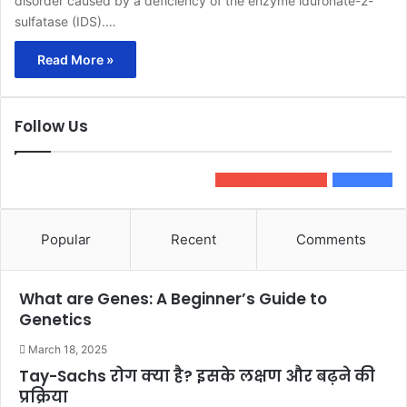
disorder caused by a deficiency of the enzyme iduronate-2-
sulfatase (IDS).…
Read More »
Follow Us
7,950
Subscribers
101
Fans
Popular
Recent
Comments
What are Genes: A Beginner’s Guide to
Genetics
March 18, 2025
Tay-Sachs रोग क्या है? इसके लक्षण और बढ़ने की
प्रक्रिया