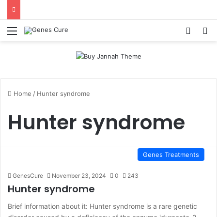
Menu
Log In
S
Home
/
Hunter syndrome
Hunter syndrome
Genes Treatments
GenesCure
November 23, 2024
0
243
Hunter syndrome
Brief information about it: Hunter syndrome is a rare genetic