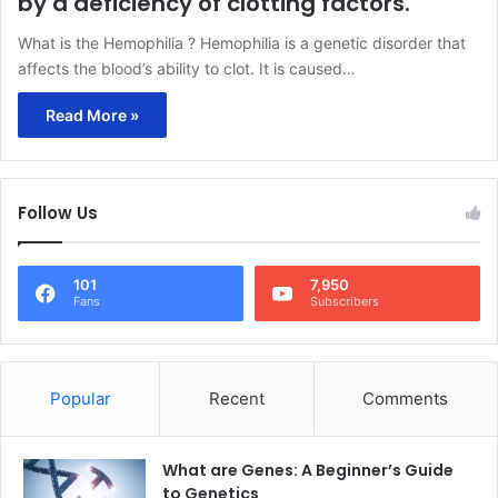
by a deficiency of clotting factors.
What is the Hemophilia ? Hemophilia is a genetic disorder that
affects the blood’s ability to clot. It is caused…
Read More »
Follow Us
101
7,950
Fans
Subscribers
Popular
Recent
Comments
What are Genes: A Beginner’s Guide
to Genetics