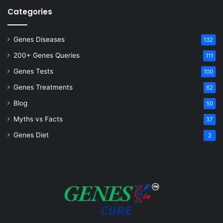
Categories
Genes Diseases
132
200+ Genes Queries
111
Genes Tests
100
Genes Treatments
62
Blog
50
Myths vs Facts
37
Genes Diet
2