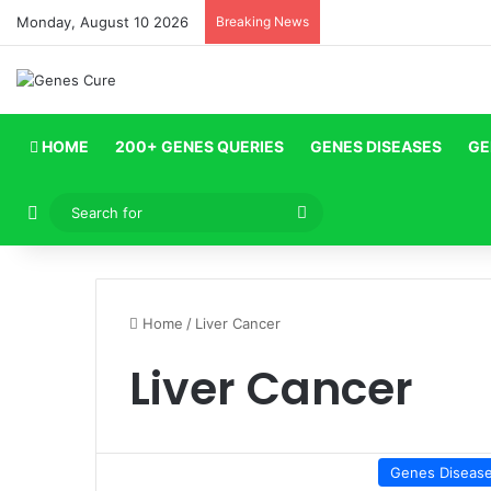
Monday, August 10 2026
Breaking News
HOME
200+ GENES QUERIES
GENES DISEASES
GE
Log In
Search
for
Home
/
Liver Cancer
Liver Cancer
Genes Diseas