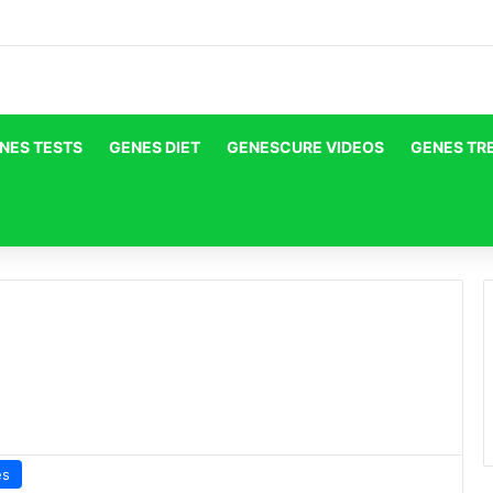
NES TESTS
GENES DIET
GENESCURE VIDEOS
GENES TR
es