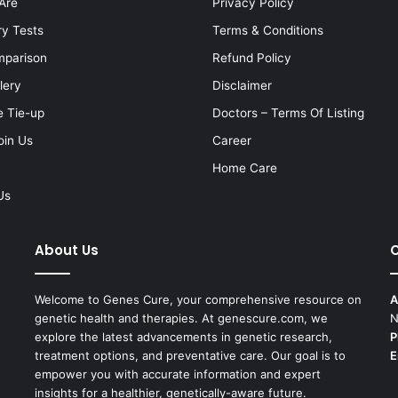
Are
Privacy Policy
ry Tests
Terms & Conditions
mparison
Refund Policy
lery
Disclaimer
e Tie-up
Doctors – Terms Of Listing
oin Us
Career
Home Care
Us
About Us
C
Welcome to Genes Cure, your comprehensive resource on
A
genetic health and therapies. At genescure.com, we
N
explore the latest advancements in genetic research,
P
treatment options, and preventative care. Our goal is to
E
empower you with accurate information and expert
insights for a healthier, genetically-aware future.