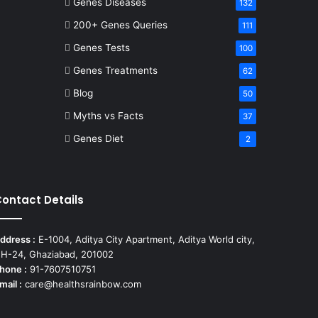
Genes Diseases
132
200+ Genes Queries
111
Genes Tests
100
Genes Treatments
62
Blog
50
Myths vs Facts
37
Genes Diet
2
ontact Details
ddress :
E-1004, Aditya City Apartment, Aditya World city,
H-24, Ghaziabad, 201002
hone :
91-7607510751
mail :
care@healthsrainbow.com