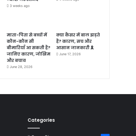
3 weeks ago
माता-पिता से बच्चों में
क्या कैंसर में बाल झड़ते
कौन-कौन सी
हैं? कारण, सच और
बीमारियाँ आ सकती हैं?
आसान जानकारी 🎗️
जानिए कारण, जोखिम
June 17, 2026
और बचाव
June 28, 2026
Categories