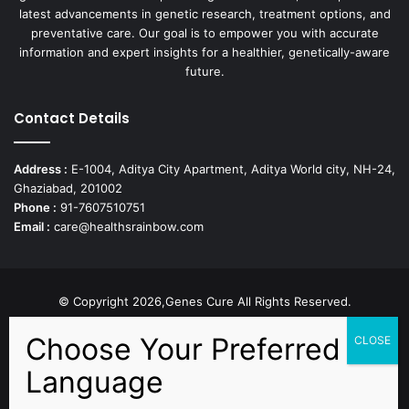
latest advancements in genetic research, treatment options, and
preventative care. Our goal is to empower you with accurate
information and expert insights for a healthier, genetically-aware
future.
Contact Details
Address :
E-1004, Aditya City Apartment, Aditya World city, NH-24,
Ghaziabad, 201002
Phone :
91-7607510751
Email :
care@healthsrainbow.com
© Copyright 2026,Genes Cure All Rights Reserved.
Proudly Developed by
Sparsh IT Solutions
Facebook
X
Pinterest
Flickr
YouTube
Behance
Instagr