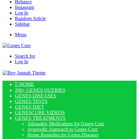
Behance
Instagram
Log In
Random Article
Sidebar
Menu
Search for
Log In
HOME
200+ GENES QUERIES
GENES DISEASES
GENES TESTS
GENES DIET
GENESCURE VIDEOS
GENES TREATMENTS
Allopathic Medications for Genes Cure
Ayurvedic Approach to Genes Cure
Home Remedies for Genes Diseases