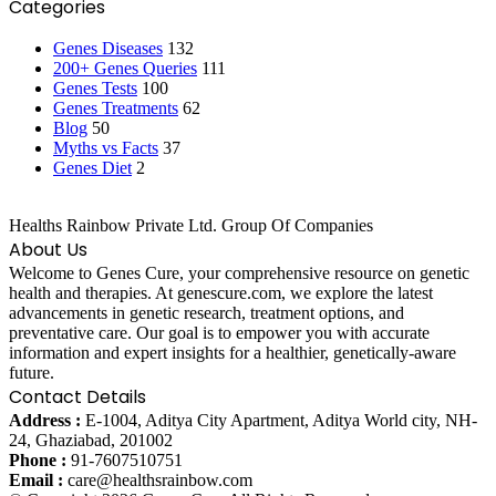
Categories
Genes Diseases
132
200+ Genes Queries
111
Genes Tests
100
Genes Treatments
62
Blog
50
Myths vs Facts
37
Genes Diet
2
Healths Rainbow Private Ltd. Group Of Companies
About Us
Welcome to Genes Cure, your comprehensive resource on genetic
health and therapies. At genescure.com, we explore the latest
advancements in genetic research, treatment options, and
preventative care. Our goal is to empower you with accurate
information and expert insights for a healthier, genetically-aware
future.
Contact Details
Address :
E-1004, Aditya City Apartment, Aditya World city, NH-
24, Ghaziabad, 201002
Phone :
91-7607510751
Email :
care@healthsrainbow.com