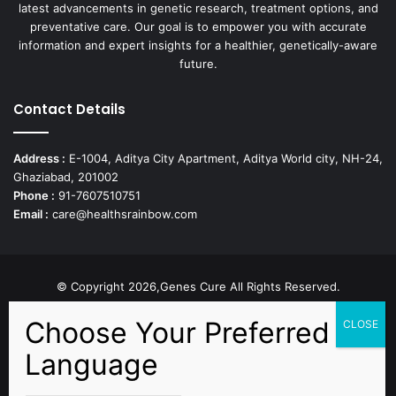
latest advancements in genetic research, treatment options, and
preventative care. Our goal is to empower you with accurate
information and expert insights for a healthier, genetically-aware
future.
Contact Details
Address :
E-1004, Aditya City Apartment, Aditya World city, NH-24,
Ghaziabad, 201002
Phone :
91-7607510751
Email :
care@healthsrainbow.com
© Copyright 2026,Genes Cure All Rights Reserved.
Proudly Developed by
Sparsh IT Solutions
Facebook
X
Pinterest
Flickr
YouTube
Behance
Instagr