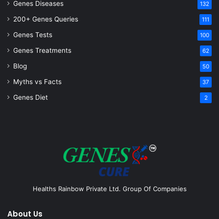
Genes Diseases
132
200+ Genes Queries
111
Genes Tests
100
Genes Treatments
62
Blog
50
Myths vs Facts
37
Genes Diet
2
Healths Rainbow Private Ltd. Group Of Companies
About Us