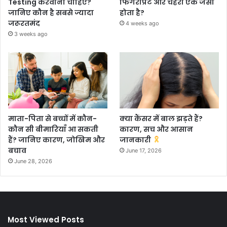
Testing करवानी चाहिए?
फिंगरप्रिंट और चेहरा एक जैसा
जानिए कौन है सबसे ज्यादा
होता है?
जरूरतमंद
4 weeks ago
3 weeks ago
माता-पिता से बच्चों में कौन-
क्या कैंसर में बाल झड़ते हैं?
कौन सी बीमारियाँ आ सकती
कारण, सच और आसान
हैं? जानिए कारण, जोखिम और
जानकारी
बचाव
June 17, 2026
June 28, 2026
Most Viewed Posts