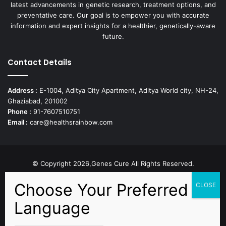
latest advancements in genetic research, treatment options, and
preventative care. Our goal is to empower you with accurate
information and expert insights for a healthier, genetically-aware
future.
Contact Details
Address :
E-1004, Aditya City Apartment, Aditya World city, NH-24,
Ghaziabad, 201002
Phone :
91-7607510751
Email :
care@healthsrainbow.com
© Copyright 2026,Genes Cure All Rights Reserved.
Proudly Developed by
Sparsh IT Solutions
Facebook
X
Pinterest
Flickr
YouTube
Behance
Instagr