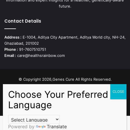
future.
Contact Details
Address :
E-1004, Aditya City Apartment, Aditya World city, NH-24,
Ghaziabad, 201002
Phone :
91-7607510751
Email :
care@healthsrainbow.com
© Copyright 2026,Genes Cure All Rights Reserved.
Proudly Developed by
Sparsh IT Solutions
Facebook
X
Pinterest
Flickr
YouTube
Behance
Instagr
Powered by
Translate