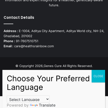
future.
Contact Details
Address :
E-1004, Aditya City Apartment, Aditya World city, NH-24,
Ghaziabad, 201002
Phone :
91-7607510751
Email :
care@healthsrainbow.com
© Copyright 2026,Genes Cure All Rights Reserved.
Proudly Developed by
Sparsh IT Solutions
Facebook
X
Pinterest
Flickr
YouTube
Behance
Instagr
Powered by
Translate