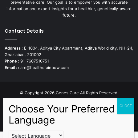
preventative care. Our goal is to empower you with accurate
information and expert insights for a healthier, genetically-aware
future.
Contact Details
Address :
E-1004, Aditya City Apartment, Aditya World city, NH-24,
Ghaziabad, 201002
Phone :
91-7607510751
Email :
care@healthsrainbow.com
© Copyright 2026,Genes Cure All Rights Reserved.
Proudly Developed by
Sparsh IT Solutions
Facebook
X
Pinterest
Flickr
YouTube
Behance
Instagr