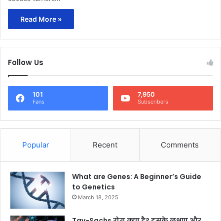
Read More »
Follow Us
101
7,950
Fans
Subscribers
Popular
Recent
Comments
What are Genes: A Beginner’s Guide
to Genetics
March 18, 2025
Tay-Sachs रोग क्या है? इसके लक्षण और