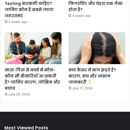
Testing करवानी चाहिए?
फिंगरप्रिंट और चेहरा एक जैसा
जानिए कौन है सबसे ज्यादा
होता है?
जरूरतमंद
4 weeks ago
3 weeks ago
माता-पिता से बच्चों में कौन-
क्या कैंसर में बाल झड़ते हैं?
कौन सी बीमारियाँ आ सकती
कारण, सच और आसान
हैं? जानिए कारण, जोखिम और
जानकारी
बचाव
June 17, 2026
June 28, 2026
Most Viewed Posts