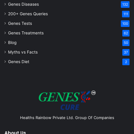
Genes Diseases
132
200+ Genes Queries
111
Genes Tests
100
Genes Treatments
62
Blog
50
Myths vs Facts
37
Genes Diet
2
Healths Rainbow Private Ltd. Group Of Companies
About Us