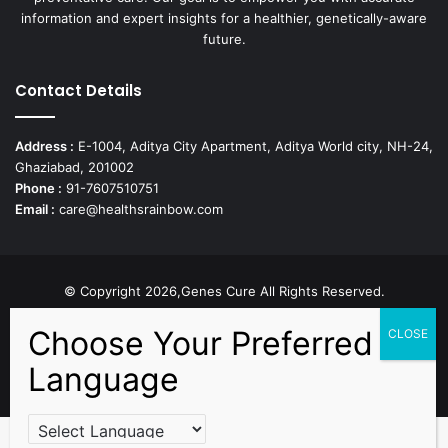
information and expert insights for a healthier, genetically-aware
future.
Contact Details
Address :
E-1004, Aditya City Apartment, Aditya World city, NH-24,
Ghaziabad, 201002
Phone :
91-7607510751
Email :
care@healthsrainbow.com
© Copyright 2026,Genes Cure All Rights Reserved.
Proudly Developed by
Sparsh IT Solutions
Facebook
X
Pinterest
Flickr
YouTube
Behance
Instagr