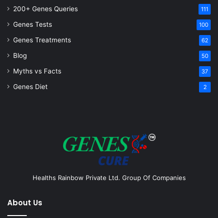
200+ Genes Queries
111
Genes Tests
100
Genes Treatments
62
Blog
50
Myths vs Facts
37
Genes Diet
2
Healths Rainbow Private Ltd. Group Of Companies
About Us