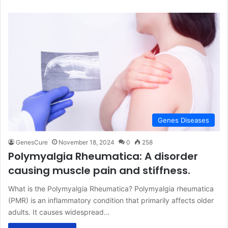
Genes Diseases
GenesCure
November 18, 2024
0
258
Polymyalgia Rheumatica: A disorder
causing muscle pain and stiffness.
What is the Polymyalgia Rheumatica? Polymyalgia rheumatica
(PMR) is an inflammatory condition that primarily affects older
adults. It causes widespread…