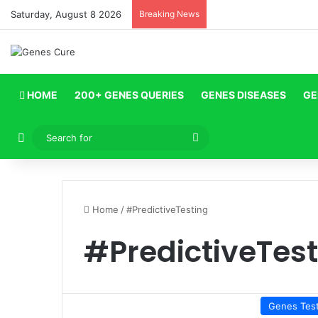
Saturday, August 8 2026
Breaking News
HOME
200+ GENES QUERIES
GENES DISEASES
GE
Log In
Search
for
Home
/
#PredictiveTesting
#PredictiveTest
Genes Tes