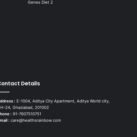
Genes Diet
2
Contact Details
ddress :
E-1004, Aditya City Apartment, Aditya World city,
H-24, Ghaziabad, 201002
hone :
91-7607510751
mail :
care@healthsrainbow.com