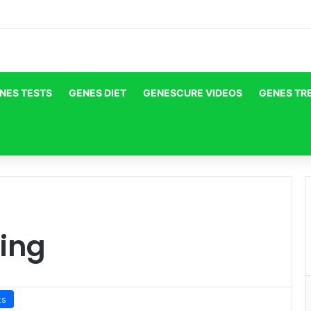
NES TESTS
GENES DIET
GENESCURE VIDEOS
GENES TR
ing
ts