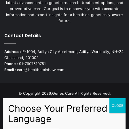
latest advancements in genetic research, treatment options, and
preventative care. Our goal is to empower you with accurate
information and expert insights for a healthier, genetically-aware
future.
Contact Details
Address :
E-1004, Aditya City Apartment, Aditya World city, NH-24,
Ghaziabad, 201002
Phone :
91-7607510751
Email :
care@healthsrainbow.com
© Copyright 2026,Genes Cure All Rights Reserved.
Proudly Developed by
Sparsh IT Solutions
Facebook
X
Pinterest
Flickr
YouTube
Behance
Instagr