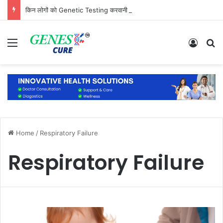
किन लोगों को Genetic Testing करवानी चाहिए? जानिए कौन है सबसे ज्यादा जरूरतमंद
Menu
Log In
S
Home
/
Respiratory Failure
Respiratory Failure