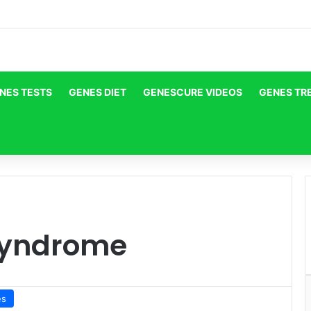
NES TESTS
GENES DIET
GENESCURE VIDEOS
GENES TR
 Syndrome
es