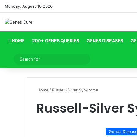
Monday, August 10 2026
HOME
200+ GENES QUERIES
GENES DISEASES
GE
Log In
Search
for
Home
/
Russell-Silver Syndrome
Russell-Silver
Genes Diseas