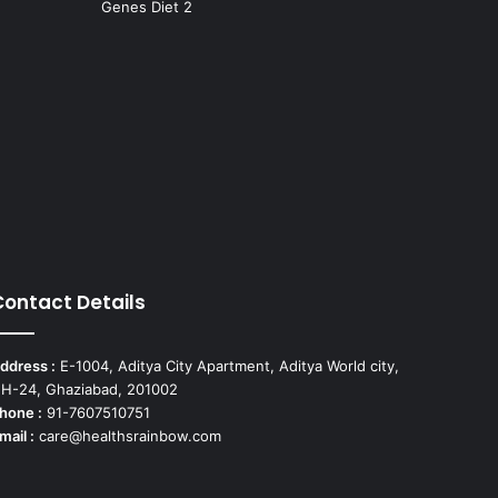
Genes Diet
2
Contact Details
ddress :
E-1004, Aditya City Apartment, Aditya World city,
H-24, Ghaziabad, 201002
hone :
91-7607510751
mail :
care@healthsrainbow.com