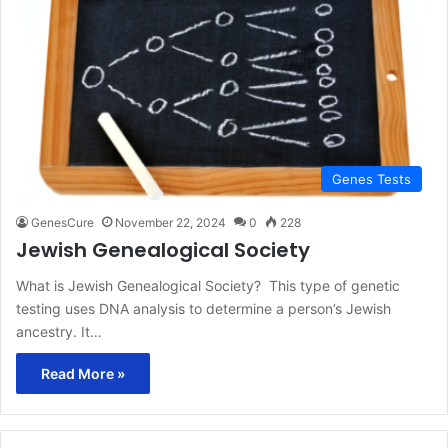
Genes Tests
GenesCure
November 22, 2024
0
228
Jewish Genealogical Society
What is Jewish Genealogical Society? This type of genetic
testing uses DNA analysis to determine a person’s Jewish
ancestry. It…
Read More »