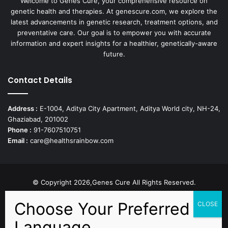
Welcome to Genes Cure, your comprehensive resource on
genetic health and therapies. At genescure.com, we explore the
latest advancements in genetic research, treatment options, and
preventative care. Our goal is to empower you with accurate
information and expert insights for a healthier, genetically-aware
future.
Contact Details
Address :
E-1004, Aditya City Apartment, Aditya World city, NH-24,
Ghaziabad, 201002
Phone :
91-7607510751
Email :
care@healthsrainbow.com
© Copyright 2026,Genes Cure All Rights Reserved.
Proudly Developed by
Sparsh IT Solutions
Facebook
X
Pinterest
Flickr
YouTube
Behance
Instagr