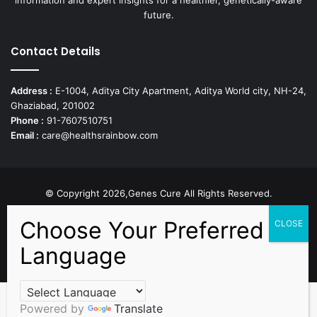
future.
Contact Details
Address :
E-1004, Aditya City Apartment, Aditya World city, NH-24,
Ghaziabad, 201002
Phone :
91-7607510751
Email :
care@healthsrainbow.com
© Copyright 2026,Genes Cure All Rights Reserved.
Proudly Developed by
Sparsh IT Solutions
Facebook
X
Pinterest
Flickr
YouTube
Behance
Instagr
Powered by
Translate