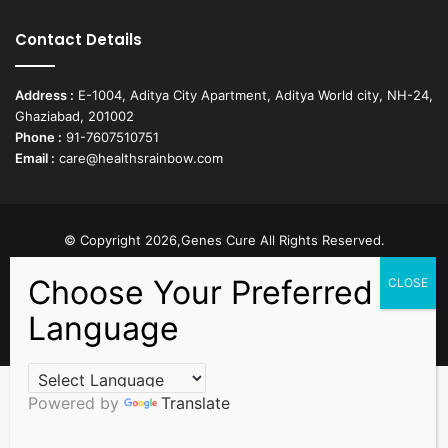
Contact Details
Address :
E-1004, Aditya City Apartment, Aditya World city, NH-24,
Ghaziabad, 201002
Phone :
91-7607510751
Email :
care@healthsrainbow.com
© Copyright 2026,Genes Cure All Rights Reserved.
Proudly Developed by
Sparsh IT Solutions
Facebook
X
Pinterest
Flickr
YouTube
Behance
Instagr
Powered by
Translate