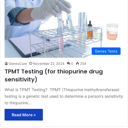
Genes Tests
GenesCure
November 22, 2024
0
254
TPMT Testing (for thiopurine drug
sensitivity)
What is TPMT Testing? TPMT (Thiopurine methyltransferase)
testing is a genetic test used to determine a person’s sensitivity
to thiopurine…
Read More »