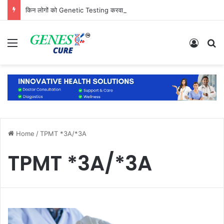
किन लोगों को Genetic Testing करवानी चाहिए? जानिए कौन है सबसे ज्यादा जरूरतमंद
Menu
Log In
S
Home
/
TPMT *3A/*3A
TPMT *3A/*3A