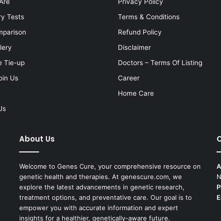
Are
Privacy Policy
ry Tests
Terms & Conditions
mparison
Refund Policy
lery
Disclaimer
e Tie-up
Doctors – Terms Of Listing
oin Us
Career
Home Care
Us
About Us
C
Welcome to Genes Cure, your comprehensive resource on
A
genetic health and therapies. At genescure.com, we
N
explore the latest advancements in genetic research,
P
treatment options, and preventative care. Our goal is to
E
empower you with accurate information and expert
insights for a healthier, genetically-aware future.