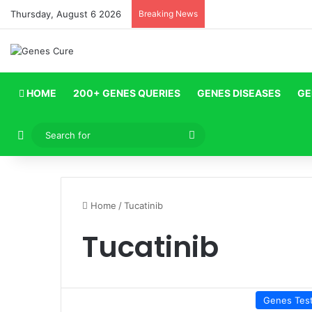
Thursday, August 6 2026
Breaking News
HOME
200+ GENES QUERIES
GENES DISEASES
GE
Log In
Search
for
Home
/
Tucatinib
Tucatinib
Genes Tes