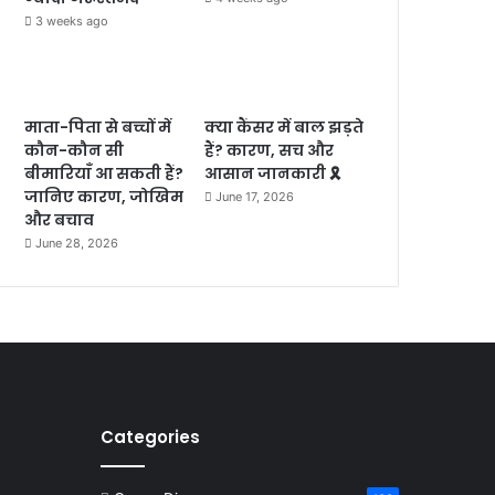
3 weeks ago
माता-पिता से बच्चों में
क्या कैंसर में बाल झड़ते
कौन-कौन सी
हैं? कारण, सच और
बीमारियाँ आ सकती हैं?
आसान जानकारी 🎗️
जानिए कारण, जोखिम
June 17, 2026
और बचाव
June 28, 2026
Categories