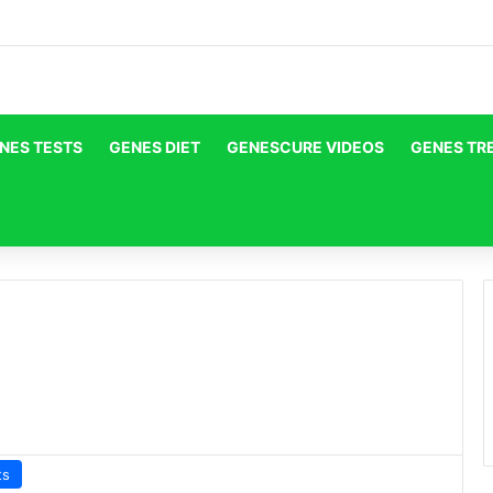
NES TESTS
GENES DIET
GENESCURE VIDEOS
GENES TR
ts