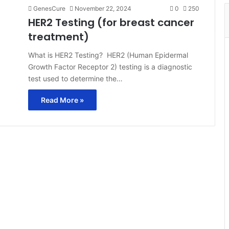
GenesCure
November 22, 2024
0
250
HER2 Testing (for breast cancer
treatment)
What is HER2 Testing? HER2 (Human Epidermal
Growth Factor Receptor 2) testing is a diagnostic
test used to determine the…
Read More »