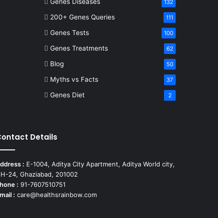
Genes Diseases
132
200+ Genes Queries
111
Genes Tests
100
Genes Treatments
62
Blog
50
Myths vs Facts
37
Genes Diet
2
ontact Details
ddress :
E-1004, Aditya City Apartment, Aditya World city,
H-24, Ghaziabad, 201002
hone :
91-7607510751
mail :
care@healthsrainbow.com