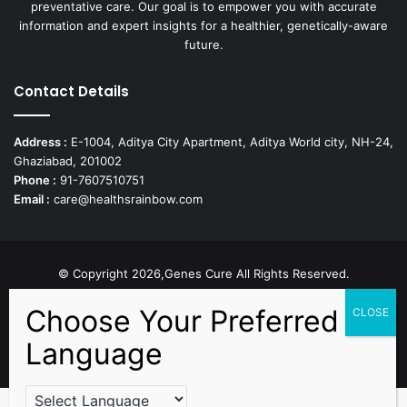
preventative care. Our goal is to empower you with accurate
information and expert insights for a healthier, genetically-aware
future.
Contact Details
Address :
E-1004, Aditya City Apartment, Aditya World city, NH-24,
Ghaziabad, 201002
Phone :
91-7607510751
Email :
care@healthsrainbow.com
© Copyright 2026,Genes Cure All Rights Reserved.
Proudly Developed by
Sparsh IT Solutions
Facebook
X
Pinterest
Flickr
YouTube
Behance
Instagr