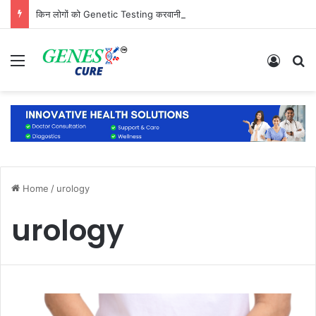
किन लोगों को Genetic Testing करवानी चाहिए? जानिए कौन है सबसे ज्यादा जरूरतमंद
Menu
Log In
S
Home
/
urology
urology