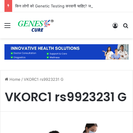
किन लोगों को Genetic Testing करवानी चाहिए? जानिए कौन है सबसे ज्यादा जरूरतमंद
Menu
Log In
S
Home
/
VKORC1 rs9923231 G
VKORC1 rs9923231 G