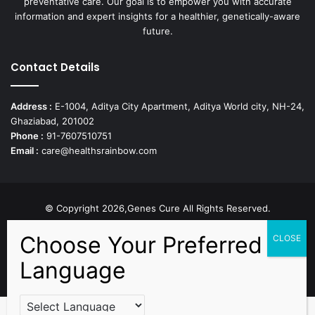
preventative care. Our goal is to empower you with accurate
information and expert insights for a healthier, genetically-aware
future.
Contact Details
Address :
E-1004, Aditya City Apartment, Aditya World city, NH-24,
Ghaziabad, 201002
Phone :
91-7607510751
Email :
care@healthsrainbow.com
© Copyright 2026,Genes Cure All Rights Reserved.
Proudly Developed by
Sparsh IT Solutions
Facebook
X
Pinterest
Flickr
YouTube
Behance
Instagr