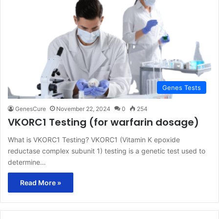
Genes Tests
GenesCure
November 22, 2024
0
254
VKORC1 Testing (for warfarin dosage)
What is VKORC1 Testing? VKORC1 (Vitamin K epoxide
reductase complex subunit 1) testing is a genetic test used to
determine…
Read More »