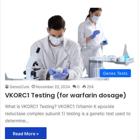
Genes Tests
GenesCure
November 22, 2024
0
254
VKORC1 Testing (for warfarin dosage)
What is VKORC1 Testing? VKORC1 (Vitamin K epoxide
reductase complex subunit 1) testing is a genetic test used to
determine…
Read More »