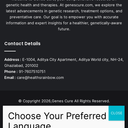
genetic health and therapies. At genescure.com, we explore the
latest advancements in genetic research, treatment options, and
preventative care. Our goal is to empower you with accurate
information and expert insights for a healthier, genetically-aware
future.
Contact Details
Address :
E-1004, Aditya City Apartment, Aditya World city, NH-24,
Ghaziabad, 201002
Phone :
91-7607510751
Email :
care@healthsrainbow.com
© Copyright 2026,Genes Cure All Rights Reserved.
Proudly Developed by
Sparsh IT Solutions
Facebook
X
Pinterest
Flickr
YouTube
Behance
Instagr