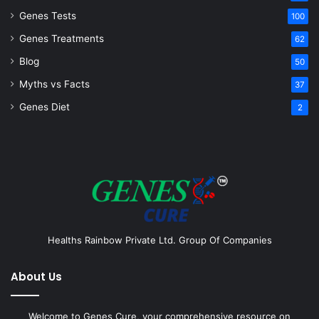
Genes Tests
100
Genes Treatments
62
Blog
50
Myths vs Facts
37
Genes Diet
2
Healths Rainbow Private Ltd. Group Of Companies
About Us
Welcome to Genes Cure, your comprehensive resource on