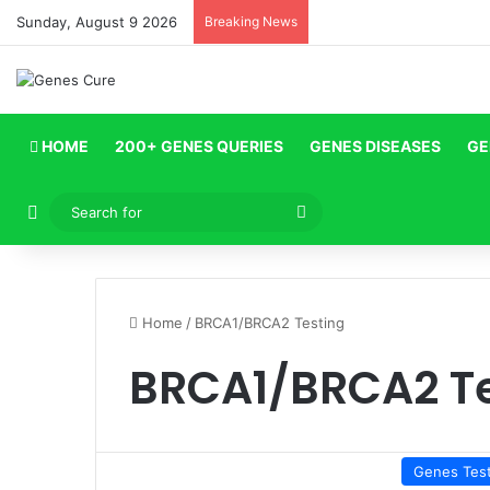
Sunday, August 9 2026
Breaking News
HOME
200+ GENES QUERIES
GENES DISEASES
GE
Log In
Search
for
Home
/
BRCA1/BRCA2 Testing
BRCA1/BRCA2 Te
Genes Tes