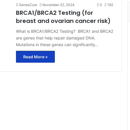
GenesCure
November 22, 2024
0
192
BRCA1/BRCA2 Testing (for
breast and ovarian cancer risk)
What is BRCA1/BRCA2 Testing? BRCA1 and BRCA2
are genes that help repair damaged DNA.
Mutations in these genes can significantly…
Read More »