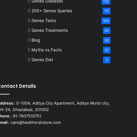
Genes Diseases
132
200+ Genes Queries
111
Genes Tests
100
Genes Treatments
62
Blog
50
Myths vs Facts
37
Genes Diet
2
ontact Details
ddress :
E-1004, Aditya City Apartment, Aditya World city,
H-24, Ghaziabad, 201002
hone :
91-7607510751
mail :
care@healthsrainbow.com