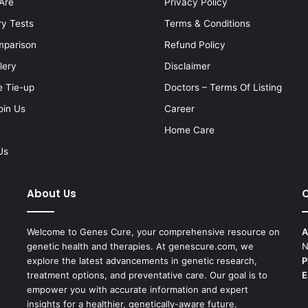
Are
Privacy Policy
ry Tests
Terms & Conditions
mparison
Refund Policy
lery
Disclaimer
e Tie-up
Doctors – Terms Of Listing
oin Us
Career
Home Care
Us
About Us
C
Welcome to Genes Cure, your comprehensive resource on
A
genetic health and therapies. At genescure.com, we
N
explore the latest advancements in genetic research,
P
treatment options, and preventative care. Our goal is to
E
empower you with accurate information and expert
insights for a healthier, genetically-aware future.