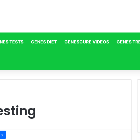
NES TESTS
GENES DIET
GENESCURE VIDEOS
GENES TR
sting
ts