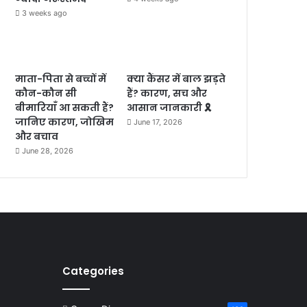
3 weeks ago
माता-पिता से बच्चों में
क्या कैंसर में बाल झड़ते
कौन-कौन सी
हैं? कारण, सच और
बीमारियाँ आ सकती हैं?
आसान जानकारी 🎗️
जानिए कारण, जोखिम
June 17, 2026
और बचाव
June 28, 2026
Categories