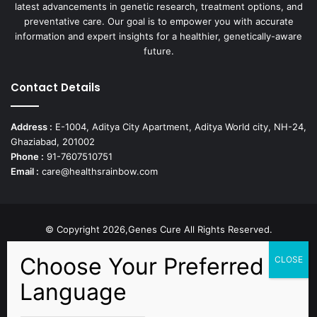
latest advancements in genetic research, treatment options, and
preventative care. Our goal is to empower you with accurate
information and expert insights for a healthier, genetically-aware
future.
Contact Details
Address :
E-1004, Aditya City Apartment, Aditya World city, NH-24,
Ghaziabad, 201002
Phone :
91-7607510751
Email :
care@healthsrainbow.com
© Copyright 2026,Genes Cure All Rights Reserved.
Proudly Developed by
Sparsh IT Solutions
Facebook
X
Pinterest
Flickr
YouTube
Behance
Instagr